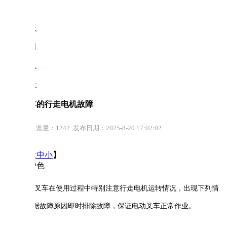
态
闻
题
告
车的行走电机故障
量：1242 发布日期：2025-8-20 17:02:02
大
中
小
】
护色
叉车在使用过程中特别注意行走电机运转情况，出现下列情
据故障原因即时排除故障，保证电动叉车正常作业。