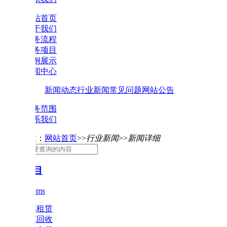
站首页
于我们
务流程
务项目
例展示
闻中心
新闻动态
行业新闻
常见问题
网站公告
务范围
系我们
置：
网站首页
>>
行业新闻
>>
新闻详细
目
ems
车租赁
车回收