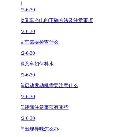
闻
2-6-30
动叉车充电的正确方法及注意事项
2-6-30
叉车需要检查什么
2-6-30
池叉车如何补水
2-6-30
车启动发动机需要注意什么
2-6-30
车装卸注意事项有哪些
2-6-30
车出现异味怎么办