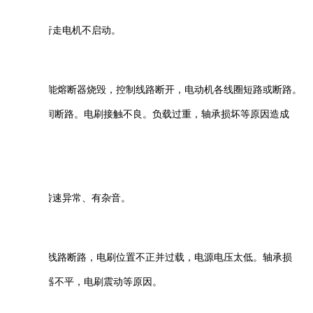
行走电机不启动。
能熔断器烧毁，控制线路断开，电动机各线圈短路或断路。
间断路。电刷接触不良。负载过重，轴承损坏等原因造成
转速异常、有杂音。
线路断路，电刷位置不正并过载，电源电压太低。轴承损
器不平，电刷震动等原因。