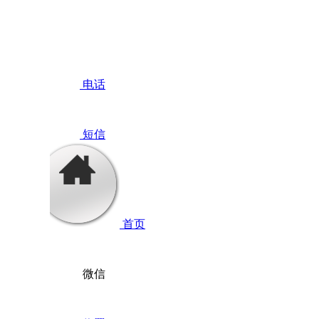
电话
短信
首页
微信